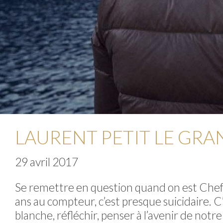
LAURENT PETIT LE GR
29 avril 2017
Se remettre en question quand on est Chef d
ans au compteur, c’est presque suicidaire. C
blanche, réfléchir, penser à l’avenir de notr