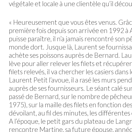
végétale et locale à une clientèle qu’il déco
« Heureusement que vous êtes venus. Grâce à 
première fois depuis son arrivée en 1992 à 
puisse paraître, il n’a jamais rencontré son 
monde dort. Jusque là, Laurent se fournissai
achète ses poissons auprès de Bernard. Laur
lève pour aller relever les filets et récupére
filets relevés, il va chercher les casiers dans
Laurent Petit l’avoue, il a rasé les murs pe
auprès de ses fournisseurs. Le séant calé sur l
passé de Bernard, sur le nombre de pêcheurs 
1975), sur la maille des filets en fonction de
dévoilant, au fil des minutes, les différent
A l’époque, le petit gars du plateau de Langr
rencontre Martine, sa future épouse, annéci