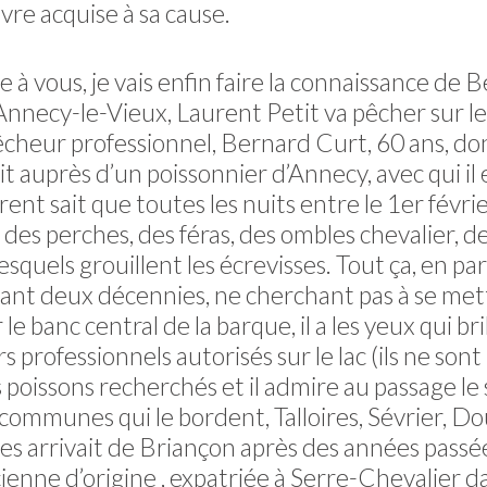
uvre acquise à sa cause.
vous, je vais enfin faire la connaissance de Be
Annecy-le-Vieux, Laurent Petit va pêcher sur le
pêcheur professionnel, Bernard Curt, 60 ans, dont
t auprès d’un poissonnier d’Annecy, avec qui il 
ent sait que toutes les nuits entre le 1er févri
r des perches, des féras, des ombles chevalier, d
 lesquels grouillent les écrevisses. Tout ça, en pa
ndant deux décennies, ne cherchant pas à se mett
e banc central de la barque, il a les yeux qui bri
professionnels autorisés sur le lac (ils ne son
s poissons recherchés et il admire au passage le 
es communes qui le bordent, Talloires, Sévrier, 
es arrivait de Briançon après des années passées
enne d’origine , expatriée à Serre-Chevalier da