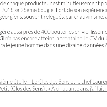
m de chaque producteur est minutieusement préci
mai 2018 sa 28ème bougie. Fort de son expérience
 géorgiens, souvent relégués, par chauvinisme, a
ère aussi près de 400 bouteilles en vieillisseme
il n’a pas encore atteint la trentaine, le CV du
vera le jeune homme dans une dizaine d’années ? P
isième étoile – Le Clos des Sens et le chef Laur
tit (Clos des Sens) : « À cinquante ans, j’ai fai