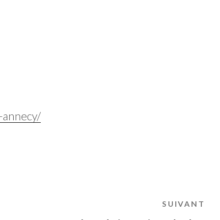
s-annecy/
SUIVANT
Ar
su