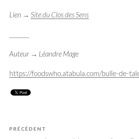
Lien →
Site du Clos des Sens
________
Auteur → Léandre Mage
https://foodswho.atabula.com/bulle-de-tal
NAVIGATION
Article
PRÉCÉDENT
précédent