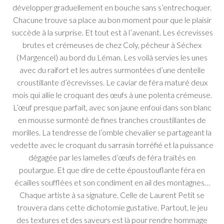
développer graduellement en bouche sans s’entrechoquer.
Chacune trouve sa place au bon moment pour que le plaisir
succède à la surprise. Et tout est à l’avenant. Les écrevisses
brutes et crémeuses de chez Coly, pêcheur à Séchex
(Margencel) au bord du Léman. Les voilà servies les unes
avec du raifort et les autres surmontées d’une dentelle
croustillante d’écrevisses. Le caviar de féra maturé deux
mois qui allie le croquant des œufs à une polenta crémeuse.
L’œuf presque parfait, avec son jaune enfoui dans son blanc
en mousse surmonté de fines tranches croustillantes de
morilles. La tendresse de l’omble chevalier se partageant la
vedette avec le croquant du sarrasin torréfié et la puissance
dégagée par les lamelles d’œufs de féra traités en
poutargue. Et que dire de cette époustouflante féra en
écailles soufflées et son condiment en ail des montagnes…
Chaque artiste à sa signature. Celle de Laurent Petit se
trouvera dans cette dichotomie gustative. Partout, le jeu
des textures et des saveurs est là pour rendre hommage