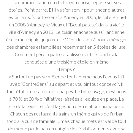
La communication du chef d’entreprise repose sur ses
étoiles. Point barre. Et il va s’en servir pour lancer d’autres
restaurants. “ContreSens” à Annecy en 2005, le café Brunet
en 2008 à Annecy-le-Vieux et “Bœuf patate” dans la vieille
ville d’Annecy en 2013. Le cuisinier achète aussi l’ancienne
école municipale qui jouxte le “Clos des sens” pour aménager
des chambres estampillées récemment en 5 étoiles de luxe.
Comment gérer quatre établissements et partir à la
conquête d’une troisième étoile en même
temps ?
« Surtout ne pas se mêler de tout comme nous l’avons fait
avec “ContreSens” au départ et vouloir tout concevoir. Il
faut établir un cahier des charges. Le bon dosage, c’est nous
à 70 % et 30 % d’initiatives laissées à l’équipe en place. La
clé de la réussite, c’est la gestion des relations humaines ».
Chacun des restaurants a ainsi un thème qui va de l’urban
food à la cuisine familiale…. mais chaque mets est validé tout
de même par le patron qui gère les établissements avec sa