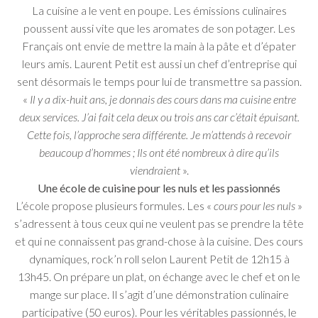
La cuisine a le vent en poupe. Les émissions culinaires
poussent aussi vite que les aromates de son potager. Les
Français ont envie de mettre la main à la pâte et d’épater
leurs amis. Laurent Petit est aussi un chef d’entreprise qui
sent désormais le temps pour lui de transmettre sa passion.
«
Il y a dix-huit ans, je donnais des cours dans ma cuisine entre
deux services. J’ai fait cela deux ou trois ans car c’était épuisant.
Cette fois, l’approche sera différente. Je m’attends à recevoir
beaucoup d’hommes ; Ils ont été nombreux à dire qu’ils
viendraient
».
Une école de cuisine pour les nuls et les passionnés
L’école propose plusieurs formules. Les «
cours pour les nuls
»
s’adressent à tous ceux qui ne veulent pas se prendre la tête
et qui ne connaissent pas grand-chose à la cuisine. Des cours
dynamiques, rock’n roll selon Laurent Petit de 12h15 à
13h45. On prépare un plat, on échange avec le chef et on le
mange sur place. Il s’agit d’une démonstration culinaire
participative (50 euros). Pour les véritables passionnés, le