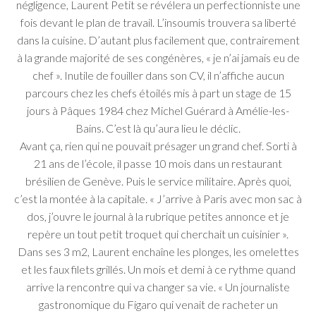
négligence, Laurent Petit se révélera un perfectionniste une
fois devant le plan de travail. L’insoumis trouvera sa liberté
dans la cuisine. D’autant plus facilement que, contrairement
à la grande majorité de ses congénères, « je n’ai jamais eu de
chef ». Inutile de fouiller dans son CV, il n’affiche aucun
parcours chez les chefs étoilés mis à part un stage de 15
jours à Pâques 1984 chez Michel Guérard à Amélie-les-
Bains. C’est là qu’aura lieu le déclic.
Avant ça, rien qui ne pouvait présager un grand chef. Sorti à
21 ans de l’école, il passe 10 mois dans un restaurant
brésilien de Genève. Puis le service militaire. Après quoi,
c’est la montée à la capitale. « J’arrive à Paris avec mon sac à
dos, j’ouvre le journal à la rubrique petites annonce et je
repère un tout petit troquet qui cherchait un cuisinier ».
Dans ses 3 m2, Laurent enchaîne les plonges, les omelettes
et les faux filets grillés. Un mois et demi à ce rythme quand
arrive la rencontre qui va changer sa vie. « Un journaliste
gastronomique du Figaro qui venait de racheter un