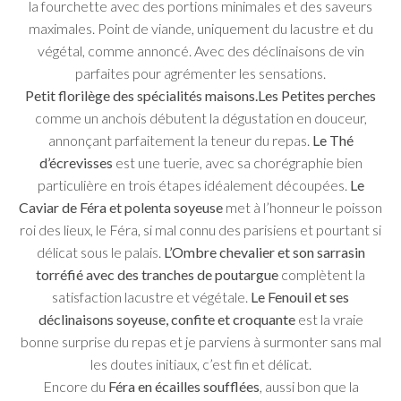
la fourchette avec des portions minimales et des saveurs
maximales. Point de viande, uniquement du lacustre et du
végétal, comme annoncé. Avec des déclinaisons de vin
parfaites pour agrémenter les sensations.
Petit florilège des spécialités maisons.Les Petites perches
comme un anchois débutent la dégustation en douceur,
annonçant parfaitement la teneur du repas.
Le Thé
d’écrevisses
est une tuerie, avec sa chorégraphie bien
particulière en trois étapes idéalement découpées.
Le
Caviar de Féra et polenta soyeuse
met à l’honneur le poisson
roi des lieux, le Féra, si mal connu des parisiens et pourtant si
délicat sous le palais.
L’Ombre chevalier et son sarrasin
torréfié avec des tranches de poutargue
complètent la
satisfaction lacustre et végétale.
Le Fenouil et ses
déclinaisons soyeuse, confite et croquante
est la vraie
bonne surprise du repas et je parviens à surmonter sans mal
les doutes initiaux, c’est fin et délicat.
Encore du
Féra en écailles soufflées
, aussi bon que la