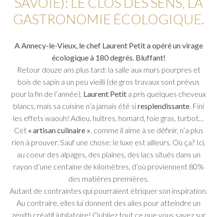
SAVOIE): LE CLOS DES SENS, LA
GASTRONOMIE ÉCOLOGIQUE.
A Annecy-le-Vieux, le chef Laurent Petit a opéré un virage
écologique à 180 degrés. Bluffant!
Retour douze ans plus tard: la salle aux murs pourpres et
bois de sapin a un peu vieilli (de gros travaux sont prévus
pour la fin de l’année),
Laurent Petit
a pris quelques cheveux
blancs, mais sa cuisine n’a jamais été si
resplendissante
. Fini
les effets waouh! Adieu, huîtres, homard, foie gras, turbot…
Cet
« artisan culinaire »
, comme il aime à se définir, n’a plus
rien à prouver. Sauf une chose: le luxe est ailleurs. Où ça? Ici,
au coeur des alpages, des plaines, des lacs situés dans un
rayon d’une centaine de kilomètres, d’où proviennent 80%
des matières premières.
Autant de contraintes qui pourraient étriquer son inspiration.
Au contraire, elles lui donnent des ailes pour atteindre un
zénith créatif jubilatoire! Oubliez tout ce que vous savez sur