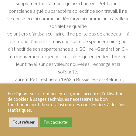
supplémentaire à mon équipe. »Laurent Petit a une
conscience aiguë du caractère collectif de son travail. Il ne
se considère ni comme un démiurge ni comme un travailleur
socialet se qualifie
volontiers d’artisan culinaire. Il ne porte pas de chapeau – ni
de toque d’ailleurs -, mais une sorte de spencer noir, signe
distinctif de son appartenance à la GC, lire »Génération C »,
un mouvement de jeunes cuisiniers qui entendent fonder
leur travail sur des valeurs nouvelles, l’échange et la
solidarité.
Laurent Petit est né en 1963 à Bussières-les-Belmont,
village de 700 habitants dans le sud de la Haute-Marne. Son
En cliquant sur « Tout accepter », vous acceptez l’utilisation
père est le boucher-charcutier du village. Il l’observe qui
de cookies à usages techniques nécessaires au bon
découpe les quartiers de boeuf, taille les pièces de viande,
fonctionnement du site, ainsi que des cookies tiers à des fins
embosse andouilles et boudins. C’est un travail ouvrier qui lui
statistiques.
semble très dur et peu gratifiant. Il est orienté, sans grande
Tout refuser
Tout accepter
conviction, vers l’Ecole hôtelière Saint-Exupéry de Saint-
Dizier.