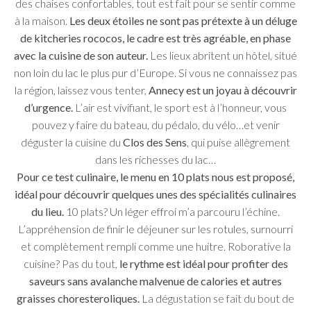
des chaises confortables, tout est fait pour se sentir comme
à la maison.
Les deux étoiles ne sont pas prétexte à un déluge
de kitcheries rococos, le cadre est très agréable, en phase
avec la cuisine de
son auteur.
Les lieux abritent un hôtel, situé
non loin du lac le plus pur d’Europe. Si vous ne connaissez pas
la région, laissez vous tenter,
Annecy est un joyau à découvrir
d’urgence.
L’air est vivifiant, le sport est à l’honneur, vous
pouvez y faire du bateau, du pédalo, du vélo…et venir
déguster la cuisine du
Clos des Sens
, qui puise allègrement
dans les richesses du lac…
Pour ce test culinaire, le menu en 10 plats nous est proposé,
idéal pour découvrir quelques unes des spécialités culinaires
du lieu.
10 plats? Un léger effroi m’a parcouru l’échine.
L’appréhension de finir le déjeuner sur les rotules, surnourri
et complètement rempli comme une huitre. Roborative la
cuisine? Pas du tout,
le rythme est idéal pour profiter des
saveurs sans avalanche malvenue de calories et autres
graisses choresteroliques.
La dégustation se fait du bout de