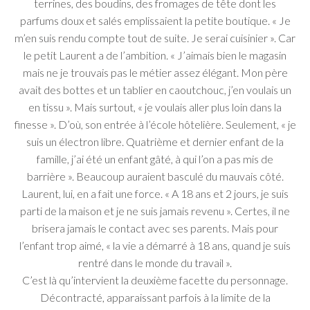
terrines, des boudins, des fromages de tête dont les
parfums doux et salés emplissaient la petite boutique. « Je
m’en suis rendu compte tout de suite. Je serai cuisinier ». Car
le petit Laurent a de l’ambition. « J’aimais bien le magasin
mais ne je trouvais pas le métier assez élégant. Mon père
avait des bottes et un tablier en caoutchouc, j’en voulais un
en tissu ». Mais surtout, « je voulais aller plus loin dans la
finesse ». D’où, son entrée à l’école hôtelière. Seulement, « je
suis un électron libre. Quatrième et dernier enfant de la
famille, j’ai été un enfant gâté, à qui l’on a pas mis de
barrière ». Beaucoup auraient basculé du mauvais côté.
Laurent, lui, en a fait une force. « A 18 ans et 2 jours, je suis
parti de la maison et je ne suis jamais revenu ». Certes, il ne
brisera jamais le contact avec ses parents. Mais pour
l’enfant trop aimé, « la vie a démarré à 18 ans, quand je suis
rentré dans le monde du travail ».
C’est là qu’intervient la deuxième facette du personnage.
Décontracté, apparaissant parfois à la limite de la