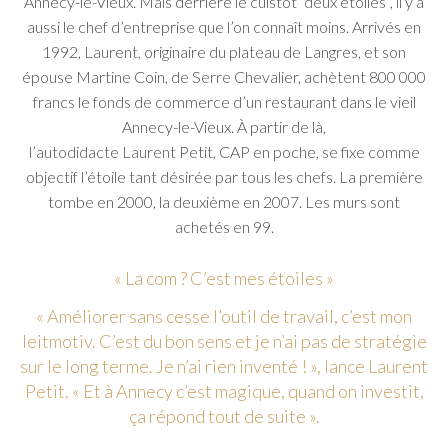
Annecy-le-Vieux. Mais derrière le cuistot “deux étoilés”, il y a
aussi le chef d’entreprise que l’on connaît moins. Arrivés en
1992, Laurent, originaire du plateau de Langres, et son
épouse Martine Coin, de Serre Chevalier, achètent 800 000
francs le fonds de commerce d’un restaurant dans le vieil
Annecy-le-Vieux. À partir de là,
l’autodidacte Laurent Petit, CAP en poche, se fixe comme
objectif l’étoile tant désirée par tous les chefs. La première
tombe en 2000, la deuxième en 2007. Les murs sont
achetés en 99.
« La com ? C’est mes étoiles »
« Améliorer sans cesse l’outil de travail, c’est mon
leitmotiv. C’est du bon sens et je n’ai pas de stratégie
sur le long terme. Je n’ai rien inventé ! », lance Laurent
Petit. « Et à Annecy c’est magique, quand on investit,
ça répond tout de suite ».