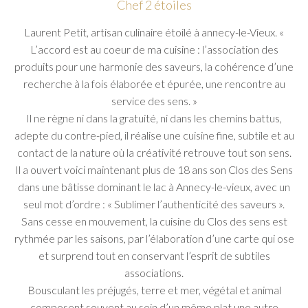
Chef 2 étoiles
Laurent Petit, artisan culinaire étoilé à annecy-le-Vieux.
«
L’accord est au coeur de ma cuisine : l’association des
produits pour une harmonie des saveurs, la cohérence d’une
recherche à la fois élaborée et épurée, une rencontre au
service des sens. »
Il ne règne ni dans la gratuité, ni dans les chemins battus,
adepte du contre-pied, il réalise une cuisine fine, subtile et au
contact de la nature où la créativité retrouve tout son sens.
Il a ouvert voici maintenant plus de 18 ans son Clos des Sens
dans une bâtisse dominant le lac à Annecy-le-vieux, avec un
seul mot d’ordre :
« Sublimer l’authenticité des saveurs »
.
Sans cesse en mouvement, la cuisine du Clos des sens est
rythmée par les saisons, par l’élaboration d’une carte qui ose
et surprend tout en conservant l’esprit de subtiles
associations.
Bousculant les préjugés, terre et mer, végétal et animal
composent souvent au sein d’un même plat une autre