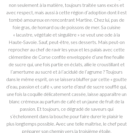
non seulement à la matière, toujours traitée sans excès et
avec respect, mais aussi à cette région d’adoption dont il est
tombé amoureux en rencontrant Martine. Chez lui, pas de
foie gras, de homard ou de poissons de mer. Sa cuisine
« lacustre, végétale et singulière » se veut une ode à la
Haute-Savoie. Sauf, peut-être, ses desserts. Mais peut-on
reprocher au chef de ravir les yeux et les palais avec cette
clémentine de Corse confite enveloppée d’une fine feuille
de sucre qui, une fois partie en éclats, allie le croustillant et
l’amertume au sucré et à l’acidulé de l’agrume ? Toujours
dans le même esprit, on se laissera bluffer par cette « goutte
d’eau, passion et café », une sorte d’œuf de sucre soufflé qui,
une fois la coquille délicatement cassée, laisse apparaître un
blanc crémeux au parfum de café et un jaune de fruit de la
passion. Et toujours, ce dégradé de saveurs qui
s’échelonnent dans la bouche pour faire durer le plaisir le
plus longtemps possible. Avec une telle maîtrise, le chef peut
préparer son chemin vers la troisième étoile.