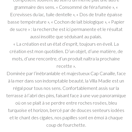
grammaire des sens.
« Consommé de féra fumée »
,
«
Ecrevisses du lac, tuile dentelle »
,
« Dos de truite épaisse
basse température »
,
« Cochon de lait biologique »
,
« Papier
de sucre »
: la recherche est ici permanente et le résultat
aussi insolite que séduisant au palais.
« La création est un état d’esprit, toujours en éveil. La
création est mon quotidien. D’un objet, d’une matière, de
mots, d’une rencontre, d’un produit naîtra la prochaine
recette ».
Dominée par l’inébranlable et majestueux Cap Canaille, face
à la mer dans son indomptable beauté, la Villa Madie est un
régal pour tous nos sens. Confortablement assis sur la
terrasse à l’abri des pins, faisant face à une vue panoramique
où on se plait à se perdre entre roches rosées, bleu
turquoise et horizon, bercé par de douces senteurs iodées
et le chant des cigales, nos papilles sont en émoi à chaque
coup de fourchette.